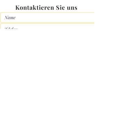
Kontaktieren Sie uns
Senden
Nichts gefunden? Wir haben
eine noch größere auswahl
in unserem Store in Köln