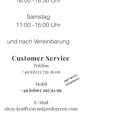
16:00 -18:30 Uhr
Samstag
11:00 -15:00 Uhr
und nach Vereinbarung
Customer Service
Telefon
+49 (0)221 739 36 00
J
et
zt
er
mi
n
V
er
ei
n
b
ar
e
T
n
Mobil
+49 (0)163 295 92 99
E-Mail
olcay.krafft@avantgardegreen.com